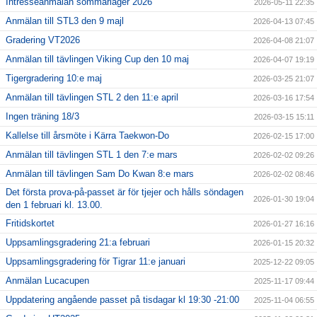
Intresseanmälan sommarläger 2026
2026-05-11 22:35
Anmälan till STL3 den 9 majl
2026-04-13 07:45
Gradering VT2026
2026-04-08 21:07
Anmälan till tävlingen Viking Cup den 10 maj
2026-04-07 19:19
Tigergradering 10:e maj
2026-03-25 21:07
Anmälan till tävlingen STL 2 den 11:e april
2026-03-16 17:54
Ingen träning 18/3
2026-03-15 15:11
Kallelse till årsmöte i Kärra Taekwon-Do
2026-02-15 17:00
Anmälan till tävlingen STL 1 den 7:e mars
2026-02-02 09:26
Anmälan till tävlingen Sam Do Kwan 8:e mars
2026-02-02 08:46
Det första prova-på-passet är för tjejer och hålls söndagen
2026-01-30 19:04
den 1 februari kl. 13.00.
Fritidskortet
2026-01-27 16:16
Uppsamlingsgradering 21:a februari
2026-01-15 20:32
Uppsamlingsgradering för Tigrar 11:e januari
2025-12-22 09:05
Anmälan Lucacupen
2025-11-17 09:44
Uppdatering angående passet på tisdagar kl 19:30 -21:00
2025-11-04 06:55