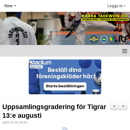
Hem
Logga in
Hem
Nyheter
Om föreningen
Kontakt
Uppsamlingsgradering för Tigrar
<
>
13:e augusti
2025-07-04 10:52