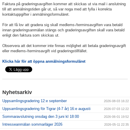
Faktura på graderingsavgiften kommer att skickas ut via mail i anslutning
till att anmälningstiden går ut, så var noga med att fylla i korrekta
kontaktuppgifter i anmälningsformuläret.
För att få lov att gradera sig skall medlems-/terminsavgiften vara betald
innan graderingsanmälan stängs och graderingsavgiften skall vara betald
enligt den faktura som skickas ut.
Observera att det kommer inte finnas möjlighet att betala graderingsavgift
eller medlems-/terminsavgift vid graderingstillfället.
Klicka här för att öppna anmälningsformuläret
Nyhetsarkiv
Uppsamlingsgradering 12:e september
2026-08-03 16:22
Uppsamlingsgradering för Tigrar (4-7 år) 16:e augusti
2026-07-03 12:22
Sommaravslutning onsdag den 3 juni kl 18:00
2026-06-01 19:52
Intresseanmälan sommarläger 2026
2026-05-11 22:35