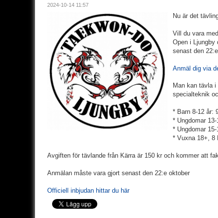
2024-10-14 11:57
Nu är det tävlin
Vill du vara me
Open i Ljungby
senast den 22:e
Anmäl dig via d
Man kan tävla i 
specialteknik oc
* Barn 8-12 år: 
* Ungdomar 13-1
* Ungdomar 15-17
* Vuxna 18+, 8 
Avgiften för tävlande från Kärra är 150 kr och kommer att faktu
Anmälan måste vara gjort senast den 22:e oktober
Officiell inbjudan hittar du här