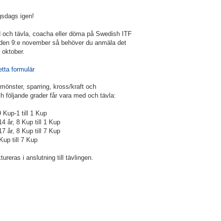
gsdags igen!
d och tävla, coacha eller döma på Swedish ITF
 den 9:e november så behöver du anmäla det
 oktober.
etta formulär
mönster, sparring, kross/kraft och
h följande grader får vara med och tävla:
9 Kup-1 till 1 Kup
4 år, 8 Kup till 1 Kup
 år, 8 Kup till 7 Kup
Kup till 7 Kup
reras i anslutning till tävlingen.