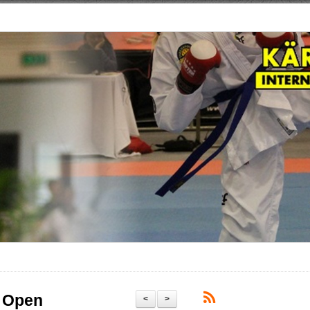
F Open
<
>