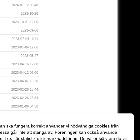
2024-01-12 05:48
2023-10-25
2023-10-21 12:00
2023-09-06
2023-07-04 12:11
2023-07-04 12:06
2023-05-27
2023-04-16 17:00
2023-04-12 06:00
2023-04-07 16:30
2023-02-26 15:44
2023-02-26 15:34
2023-01-06 04:30
2023-01-05 08:42
2022-12-27 12:43
an ska fungera korrekt använder vi nödvändiga cookies från
2022-12-08 10:29
essa går inte att stänga av. Föreningen kan också använda
es, t.ex. för statistik eller marknadsföring. Du väljer själv om du vill