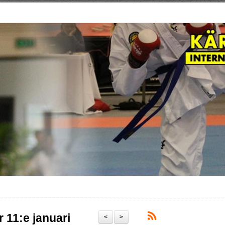
 11:e januari
<
>