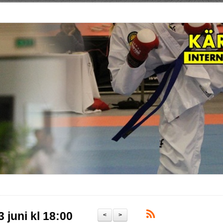
juni kl 18:00
<
>