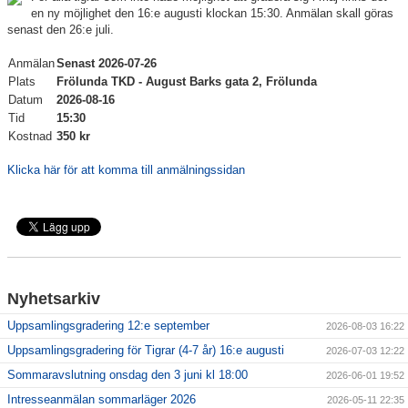
en ny möjlighet den 16:e augusti klockan 15:30. Anmälan skall göras
senast den 26:e juli.
Anmälan
Senast 2026-07-26
Plats
Frölunda TKD - August Barks gata 2, Frölunda
Datum
2026-08-16
Tid
15:30
Kostnad
350 kr
Klicka här för att komma till anmälningssidan
Nyhetsarkiv
Uppsamlingsgradering 12:e september
2026-08-03 16:22
Uppsamlingsgradering för Tigrar (4-7 år) 16:e augusti
2026-07-03 12:22
Sommaravslutning onsdag den 3 juni kl 18:00
2026-06-01 19:52
Intresseanmälan sommarläger 2026
2026-05-11 22:35