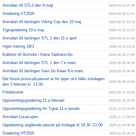
Anmälan till STL3 den 9 majl
2026-04-13 07:45
Gradering VT2026
2026-04-08 21:07
Anmälan till tävlingen Viking Cup den 10 maj
2026-04-07 19:19
Tigergradering 10:e maj
2026-03-25 21:07
Anmälan till tävlingen STL 2 den 11:e april
2026-03-16 17:54
Ingen träning 18/3
2026-03-15 15:11
Kallelse till årsmöte i Kärra Taekwon-Do
2026-02-15 17:00
Anmälan till tävlingen STL 1 den 7:e mars
2026-02-02 09:26
Anmälan till tävlingen Sam Do Kwan 8:e mars
2026-02-02 08:46
Det första prova-på-passet är för tjejer och hålls söndagen
2026-01-30 19:04
den 1 februari kl. 13.00.
Fritidskortet
2026-01-27 16:16
Uppsamlingsgradering 21:a februari
2026-01-15 20:32
Uppsamlingsgradering för Tigrar 11:e januari
2025-12-22 09:05
Anmälan Lucacupen
2025-11-17 09:44
Uppdatering angående passet på tisdagar kl 19:30 -21:00
2025-11-04 06:55
Gradering HT2025
2025-11-03 20:31