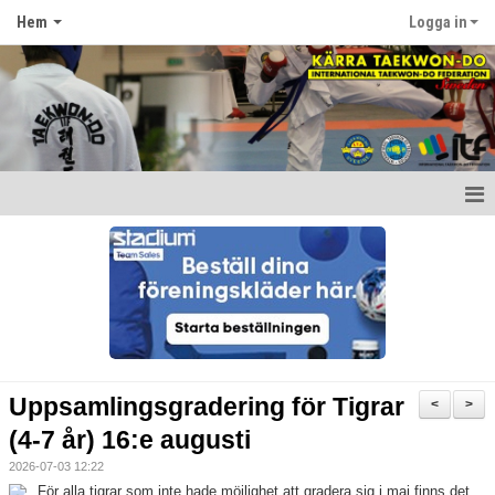
Hem
Logga in
Hem
Nyheter
Om föreningen
Kontakt
Uppsamlingsgradering för Tigrar
<
>
(4-7 år) 16:e augusti
2026-07-03 12:22
För alla tigrar som inte hade möjlighet att gradera sig i maj finns det